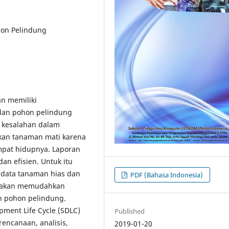
hon Pelindung
n memiliki
 dan pohon pelindung
 kesalahan dalam
an tanaman mati karena
empat hidupnya. Laporan
an efisien. Untuk itu
 data tanaman hias dan
PDF (Bahasa Indonesia)
g akan memudahkan
n pohon pelindung.
ment Life Cycle (SDLC)
Published
rencanaan, analisis,
2019-01-20