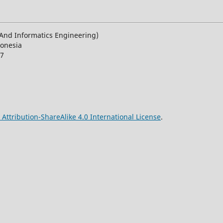
n And Informatics Engineering)
donesia
27
ttribution-ShareAlike 4.0 International License
.