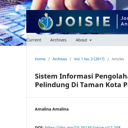
Current
Archives
About
Home
/
Archives
/
Vol. 1 No. 2 (2017)
/
Articles
Sistem Informasi Pengola
Pelindung Di Taman Kota 
Amalina Amalina
DOI:
https://doi.org/10.35145/joisie.v1i2.208