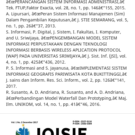
â€œPERANCANGAN SISTEM INFORMASI ADMINISTRASI,â€
Tek. FTUP,Faktor Exacta, vol. 28, no. 1, pp. 146â€“155, 2015.
A. Lipursari, â€œPeran Sistem Informasi Manajemen (Sim)
Dalam Pengambilan Keputusan,â€ J. STIE SEMARANG, vol. 5,
no. 1, pp. 26â€“37, 2013.
S. Informasi, P. Digital, J. Sistem, I. Fakultas, I. Komputer,
and U. Sriwijaya, â€œPENGEMBANGAN MODEL SISTEM
INFORMASI PERPUSTAKAAN DENGAN TEKNOLOGI
INFORMASI BERBASIS WIRELESS APLICATION PROTOCOL
(WAP) PADA UNIVERSITAS SRIWIJAYA,â€ J. Sist. Inf. (JSI), vol.
4, no. 1, pp. 425â€“436, 2012.
P. S. Informasi and S. Jayanusa, â€œIMPLEMENTASI SISTEM
INFORMASI GEOGRAFIS PARIWISATA KOTA BUKITTINGGI,â€
J. sains dan Inform. Res. Sci. Inform., vol. 2, pp. 126â€“141,
2017.
R. Susanto, A. D. Andriana, R. Susanto, and A. D. Andriana,
â€œPerbandingan Model Waterfall Dan Prototyping,â€ Maj.
Ilm. UNIKOM, vol. 14, no. 1, pp. 41â€“46, 2016.