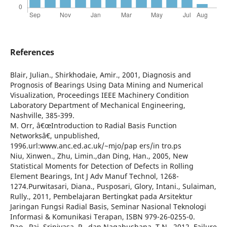
References
Blair, Julian., Shirkhodaie, Amir., 2001, Diagnosis and
Prognosis of Bearings Using Data Mining and Numerical
Visualization, Proceedings IEEE Machinery Condition
Laboratory Department of Mechanical Engineering,
Nashville, 385-399.
M. Orr, â€œIntroduction to Radial Basis Function
Networksâ€, unpublished,
1996.url:www.anc.ed.ac.uk/~mjo/pap ers/in tro.ps
Niu, Xinwen., Zhu, Limin.,dan Ding, Han., 2005, New
Statistical Moments for Detection of Defects in Rolling
Element Bearings, Int J Adv Manuf Technol, 1268-
1274.Purwitasari, Diana., Pusposari, Glory, Intani., Sulaiman,
Rully., 2011, Pembelajaran Bertingkat pada Arsitektur
Jaringan Fungsi Radial Basis, Seminar Nasional Teknologi
Informasi & Komunikasi Terapan, ISBN 979-26-0255-0.
Rao., Pai, Srinivasa, P., dan Nagabushana, T,N., 2012, Failure