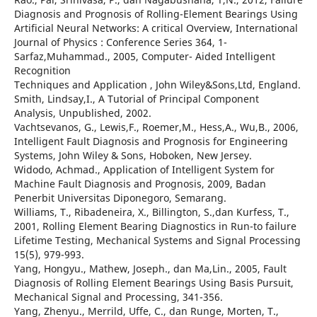
Diagnosis and Prognosis of Rolling-Element Bearings Using
Artificial Neural Networks: A critical Overview, International
Journal of Physics : Conference Series 364, 1-
Sarfaz,Muhammad., 2005, Computer- Aided Intelligent
Recognition
Techniques and Application , John Wiley&Sons,Ltd, England.
Smith, Lindsay,I., A Tutorial of Principal Component
Analysis, Unpublished, 2002.
Vachtsevanos, G., Lewis,F., Roemer,M., Hess,A., Wu,B., 2006,
Intelligent Fault Diagnosis and Prognosis for Engineering
Systems, John Wiley & Sons, Hoboken, New Jersey.
Widodo, Achmad., Application of Intelligent System for
Machine Fault Diagnosis and Prognosis, 2009, Badan
Penerbit Universitas Diponegoro, Semarang.
Williams, T., Ribadeneira, X., Billington, S.,dan Kurfess, T.,
2001, Rolling Element Bearing Diagnostics in Run-to failure
Lifetime Testing, Mechanical Systems and Signal Processing
15(5), 979-993.
Yang, Hongyu., Mathew, Joseph., dan Ma,Lin., 2005, Fault
Diagnosis of Rolling Element Bearings Using Basis Pursuit,
Mechanical Signal and Processing, 341-356.
Yang, Zhenyu., Merrild, Uffe, C., dan Runge, Morten, T.,