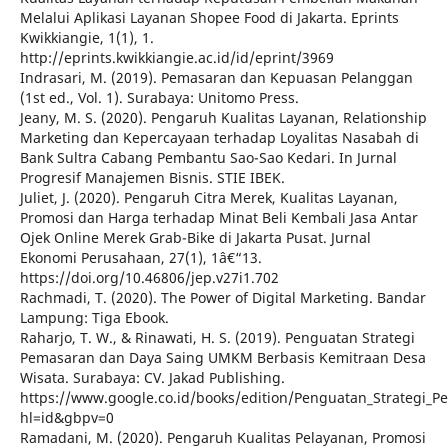
Melalui Aplikasi Layanan Shopee Food di Jakarta. Eprints
Kwikkiangie, 1(1), 1.
http://eprints.kwikkiangie.ac.id/id/eprint/3969
Indrasari, M. (2019). Pemasaran dan Kepuasan Pelanggan
(1st ed., Vol. 1). Surabaya: Unitomo Press.
Jeany, M. S. (2020). Pengaruh Kualitas Layanan, Relationship
Marketing dan Kepercayaan terhadap Loyalitas Nasabah di
Bank Sultra Cabang Pembantu Sao-Sao Kedari. In Jurnal
Progresif Manajemen Bisnis. STIE IBEK.
Juliet, J. (2020). Pengaruh Citra Merek, Kualitas Layanan,
Promosi dan Harga terhadap Minat Beli Kembali Jasa Antar
Ojek Online Merek Grab-Bike di Jakarta Pusat. Jurnal
Ekonomi Perusahaan, 27(1), 1â€“13.
https://doi.org/10.46806/jep.v27i1.702
Rachmadi, T. (2020). The Power of Digital Marketing. Bandar
Lampung: Tiga Ebook.
Raharjo, T. W., & Rinawati, H. S. (2019). Penguatan Strategi
Pemasaran dan Daya Saing UMKM Berbasis Kemitraan Desa
Wisata. Surabaya: CV. Jakad Publishing.
https://www.google.co.id/books/edition/Penguatan_Strategi
hl=id&gbpv=0
Ramadani, M. (2020). Pengaruh Kualitas Pelayanan, Promosi