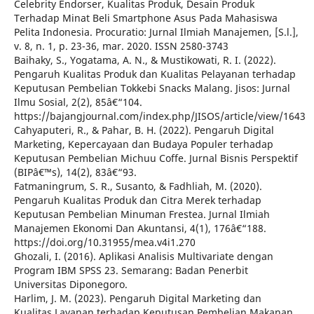
Celebrity Endorser, Kualitas Produk, Desain Produk
Terhadap Minat Beli Smartphone Asus Pada Mahasiswa
Pelita Indonesia. Procuratio: Jurnal Ilmiah Manajemen, [S.l.],
v. 8, n. 1, p. 23-36, mar. 2020. ISSN 2580-3743
Baihaky, S., Yogatama, A. N., & Mustikowati, R. I. (2022).
Pengaruh Kualitas Produk dan Kualitas Pelayanan terhadap
Keputusan Pembelian Tokkebi Snacks Malang. Jisos: Jurnal
Ilmu Sosial, 2(2), 85â€“104.
https://bajangjournal.com/index.php/JISOS/article/view/1643
Cahyaputeri, R., & Pahar, B. H. (2022). Pengaruh Digital
Marketing, Kepercayaan dan Budaya Populer terhadap
Keputusan Pembelian Michuu Coffe. Jurnal Bisnis Perspektif
(BIPâ€™s), 14(2), 83â€“93.
Fatmaningrum, S. R., Susanto, & Fadhliah, M. (2020).
Pengaruh Kualitas Produk dan Citra Merek terhadap
Keputusan Pembelian Minuman Frestea. Jurnal Ilmiah
Manajemen Ekonomi Dan Akuntansi, 4(1), 176â€“188.
https://doi.org/10.31955/mea.v4i1.270
Ghozali, I. (2016). Aplikasi Analisis Multivariate dengan
Program IBM SPSS 23. Semarang: Badan Penerbit
Universitas Diponegoro.
Harlim, J. M. (2023). Pengaruh Digital Marketing dan
Kualitas Layanan terhadap Keputusan Pembelian Makanan