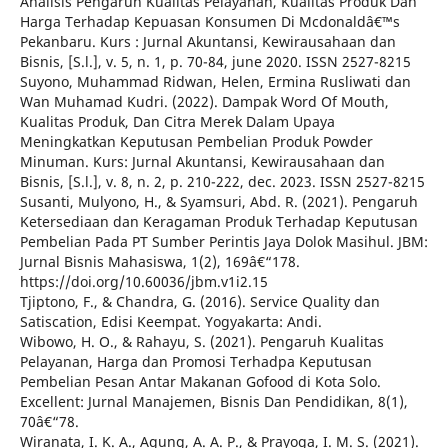
Analisis Pengaruh Kualitas Pelayanan, Kualitas Produk Dan
Harga Terhadap Kepuasan Konsumen Di Mcdonaldâ€™s
Pekanbaru. Kurs : Jurnal Akuntansi, Kewirausahaan dan
Bisnis, [S.l.], v. 5, n. 1, p. 70-84, june 2020. ISSN 2527-8215
Suyono, Muhammad Ridwan, Helen, Ermina Rusliwati dan
Wan Muhamad Kudri. (2022). Dampak Word Of Mouth,
Kualitas Produk, Dan Citra Merek Dalam Upaya
Meningkatkan Keputusan Pembelian Produk Powder
Minuman. Kurs: Jurnal Akuntansi, Kewirausahaan dan
Bisnis, [S.l.], v. 8, n. 2, p. 210-222, dec. 2023. ISSN 2527-8215
Susanti, Mulyono, H., & Syamsuri, Abd. R. (2021). Pengaruh
Ketersediaan dan Keragaman Produk Terhadap Keputusan
Pembelian Pada PT Sumber Perintis Jaya Dolok Masihul. JBM:
Jurnal Bisnis Mahasiswa, 1(2), 169â€“178.
https://doi.org/10.60036/jbm.v1i2.15
Tjiptono, F., & Chandra, G. (2016). Service Quality dan
Satiscation, Edisi Keempat. Yogyakarta: Andi.
Wibowo, H. O., & Rahayu, S. (2021). Pengaruh Kualitas
Pelayanan, Harga dan Promosi Terhadpa Keputusan
Pembelian Pesan Antar Makanan Gofood di Kota Solo.
Excellent: Jurnal Manajemen, Bisnis Dan Pendidikan, 8(1),
70â€“78.
Wiranata, I. K. A., Agung, A. A. P., & Prayoga, I. M. S. (2021).