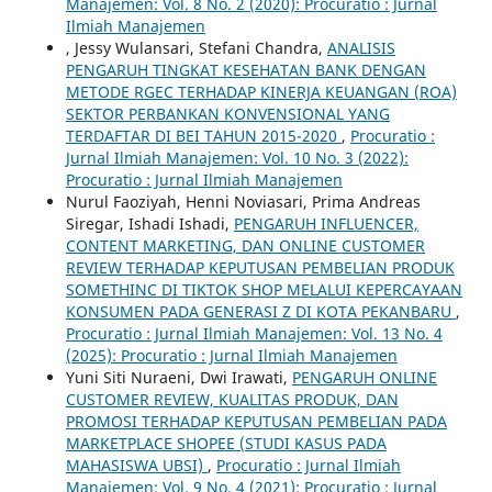
Manajemen: Vol. 8 No. 2 (2020): Procuratio : Jurnal
Ilmiah Manajemen
, Jessy Wulansari, Stefani Chandra,
ANALISIS
PENGARUH TINGKAT KESEHATAN BANK DENGAN
METODE RGEC TERHADAP KINERJA KEUANGAN (ROA)
SEKTOR PERBANKAN KONVENSIONAL YANG
TERDAFTAR DI BEI TAHUN 2015-2020
,
Procuratio :
Jurnal Ilmiah Manajemen: Vol. 10 No. 3 (2022):
Procuratio : Jurnal Ilmiah Manajemen
Nurul Faoziyah, Henni Noviasari, Prima Andreas
Siregar, Ishadi Ishadi,
PENGARUH INFLUENCER,
CONTENT MARKETING, DAN ONLINE CUSTOMER
REVIEW TERHADAP KEPUTUSAN PEMBELIAN PRODUK
SOMETHINC DI TIKTOK SHOP MELALUI KEPERCAYAAN
KONSUMEN PADA GENERASI Z DI KOTA PEKANBARU
,
Procuratio : Jurnal Ilmiah Manajemen: Vol. 13 No. 4
(2025): Procuratio : Jurnal Ilmiah Manajemen
Yuni Siti Nuraeni, Dwi Irawati,
PENGARUH ONLINE
CUSTOMER REVIEW, KUALITAS PRODUK, DAN
PROMOSI TERHADAP KEPUTUSAN PEMBELIAN PADA
MARKETPLACE SHOPEE (STUDI KASUS PADA
MAHASISWA UBSI)
,
Procuratio : Jurnal Ilmiah
Manajemen: Vol. 9 No. 4 (2021): Procuratio : Jurnal