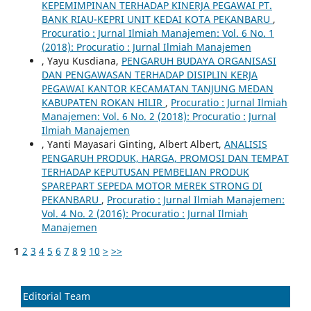
KEPEMIMPINAN TERHADAP KINERJA PEGAWAI PT.
BANK RIAU-KEPRI UNIT KEDAI KOTA PEKANBARU
,
Procuratio : Jurnal Ilmiah Manajemen: Vol. 6 No. 1
(2018): Procuratio : Jurnal Ilmiah Manajemen
, Yayu Kusdiana,
PENGARUH BUDAYA ORGANISASI
DAN PENGAWASAN TERHADAP DISIPLIN KERJA
PEGAWAI KANTOR KECAMATAN TANJUNG MEDAN
KABUPATEN ROKAN HILIR
,
Procuratio : Jurnal Ilmiah
Manajemen: Vol. 6 No. 2 (2018): Procuratio : Jurnal
Ilmiah Manajemen
, Yanti Mayasari Ginting, Albert Albert,
ANALISIS
PENGARUH PRODUK, HARGA, PROMOSI DAN TEMPAT
TERHADAP KEPUTUSAN PEMBELIAN PRODUK
SPAREPART SEPEDA MOTOR MEREK STRONG DI
PEKANBARU
,
Procuratio : Jurnal Ilmiah Manajemen:
Vol. 4 No. 2 (2016): Procuratio : Jurnal Ilmiah
Manajemen
1
2
3
4
5
6
7
8
9
10
>
>>
Editorial Team