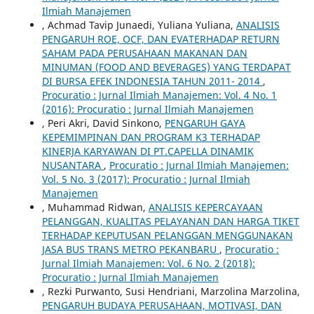
Ilmiah Manajemen
, Achmad Tavip Junaedi, Yuliana Yuliana,
ANALISIS
PENGARUH ROE, OCF, DAN EVATERHADAP RETURN
SAHAM PADA PERUSAHAAN MAKANAN DAN
MINUMAN (FOOD AND BEVERAGES) YANG TERDAPAT
DI BURSA EFEK INDONESIA TAHUN 2011- 2014
,
Procuratio : Jurnal Ilmiah Manajemen: Vol. 4 No. 1
(2016): Procuratio : Jurnal Ilmiah Manajemen
, Peri Akri, David Sinkono,
PENGARUH GAYA
KEPEMIMPINAN DAN PROGRAM K3 TERHADAP
KINERJA KARYAWAN DI PT.CAPELLA DINAMIK
NUSANTARA
,
Procuratio : Jurnal Ilmiah Manajemen:
Vol. 5 No. 3 (2017): Procuratio : Jurnal Ilmiah
Manajemen
, Muhammad Ridwan,
ANALISIS KEPERCAYAAN
PELANGGAN, KUALITAS PELAYANAN DAN HARGA TIKET
TERHADAP KEPUTUSAN PELANGGAN MENGGUNAKAN
JASA BUS TRANS METRO PEKANBARU
,
Procuratio :
Jurnal Ilmiah Manajemen: Vol. 6 No. 2 (2018):
Procuratio : Jurnal Ilmiah Manajemen
, Rezki Purwanto, Susi Hendriani, Marzolina Marzolina,
PENGARUH BUDAYA PERUSAHAAN, MOTIVASI, DAN