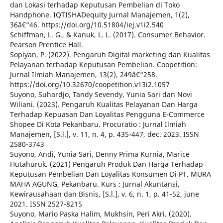
dan Lokasi terhadap Keputusan Pembelian di Toko
Handphone. IQTISHADequity Jurnal Manajemen, 1(2),
36â€“46. https://doi.org/10.51804/iej.v1i2.540
Schiffman, L. G., & Kanuk, L. L. (2017). Consumer Behavior.
Pearson Prentice Hall.
Sopiyan, P. (2022). Pengaruh Digital marketing dan Kualitas
Pelayanan terhadap Keputusan Pembelian. Coopetition:
Jurnal Ilmiah Manajemen, 13(2), 249â€“258.
https://doi.org/10.32670/coopetition.v13i2.1057
Suyono, Suhardjo, Tandy Sevendy, Yunia Sari dan Novi
Wiliani. (2023). Pengaruh Kualitas Pelayanan Dan Harga
Terhadap Kepuasan Dan Loyalitas Pengguna E-Commerce
Shopee Di Kota Pekanbaru. Procuratio : Jurnal Ilmiah
Manajemen, [S.l.], v. 11, n. 4, p. 435-447, dec. 2023. ISSN
2580-3743
Suyono, Andi, Yunia Sari, Denny Prima Kurnia, Marice
Hutahuruk. (2021) Pengaruh Produk Dan Harga Terhadap
Keputusan Pembelian Dan Loyalitas Konsumen Di PT. MURA
MAHA AGUNG, Pekanbaru. Kurs : Jurnal Akuntansi,
Kewirausahaan dan Bisnis, [S.l.], v. 6, n. 1, p. 41-52, june
2021. ISSN 2527-8215
Suyono, Mario Paska Halim, Mukhsin, Peri Akri. (2020).